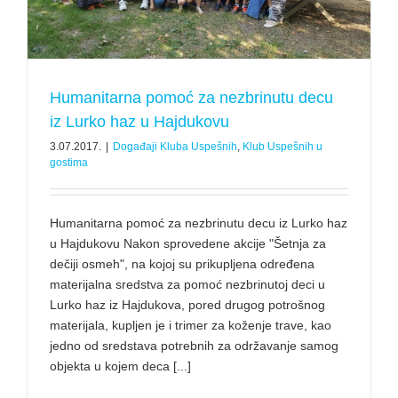
Humanitarna pomoć za nezbrinutu decu
iz Lurko haz u Hajdukovu
3.07.2017.
|
Događaji Kluba Uspešnih
,
Klub Uspešnih u
gostima
Humanitarna pomoć za nezbrinutu decu iz Lurko haz
u Hajdukovu Nakon sprovedene akcije "Šetnja za
dečiji osmeh", na kojoj su prikupljena određena
materijalna sredstva za pomoć nezbrinutoj deci u
Lurko haz iz Hajdukova, pored drugog potrošnog
materijala, kupljen je i trimer za koženje trave, kao
jedno od sredstava potrebnih za održavanje samog
objekta u kojem deca [...]