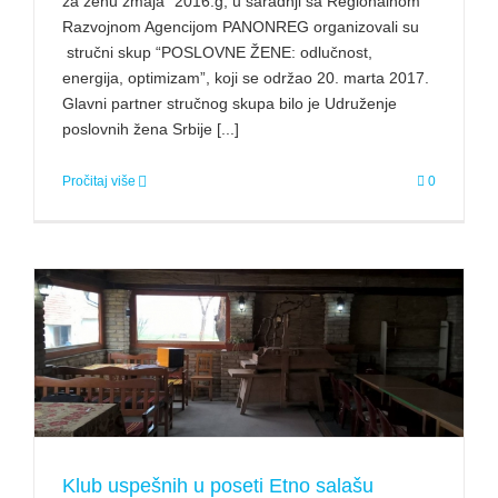
za ženu zmaja” 2016.g, u saradnji sa Regionalnom
Razvojnom Agencijom PANONREG organizovali su
stručni skup “POSLOVNE ŽENE: odlučnost,
energija, optimizam”, koji se održao 20. marta 2017.
Glavni partner stručnog skupa bilo je Udruženje
poslovnih žena Srbije [...]
Pročitaj više
0
Klub uspešnih u poseti Etno salašu