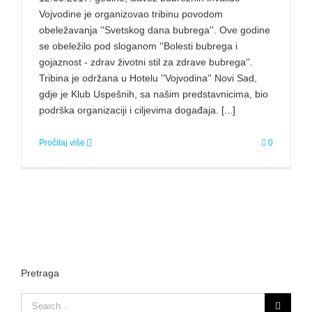
Vojvodine je organizovao tribinu povodom
obeležavanja ''Svetskog dana bubrega''. Ove godine
se obeležilo pod sloganom ''Bolesti bubrega i
gojaznost - zdrav životni stil za zdrave bubrega''.
Tribina je održana u Hotelu ''Vojvodina'' Novi Sad,
gdje je Klub Uspešnih, sa našim predstavnicima, bio
podrška organizaciji i ciljevima događaja. [...]
Pročitaj više
0
Pretraga
Search