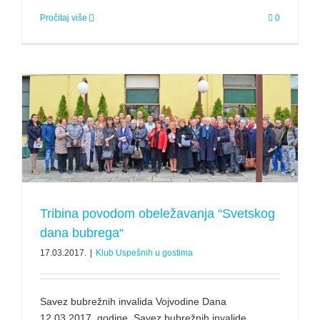
Pročitaj više
0
Tribina povodom obeležavanja “Svetskog
dana bubrega“
17.03.2017.
|
Klub Uspešnih u gostima
Savez bubrežnih invalida Vojvodine Dana
12.03.2017. godine, Savez bubrežnih invalide