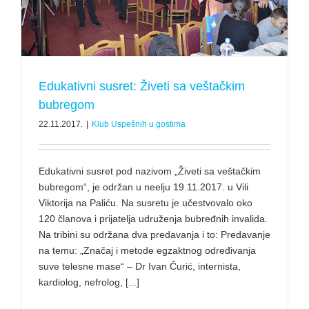
Edukativni susret: Živeti sa veštačkim
bubregom
22.11.2017.
|
Klub Uspešnih u gostima
Edukativni susret pod nazivom „Živeti sa veštačkim
bubregom“, je održan u neelju 19.11.2017. u Vili
Viktorija na Paliću. Na susretu je učestvovalo oko
120 članova i prijatelja udruženja bubređnih invalida.
Na tribini su održana dva predavanja i to: Predavanje
na temu: „Značaj i metode egzaktnog određivanja
suve telesne mase“ – Dr Ivan Čurić, internista,
kardiolog, nefrolog, [...]