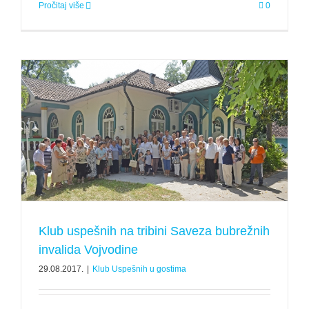
Pročitaj više
0
Klub uspešnih na tribini Saveza bubrežnih
invalida Vojvodine
29.08.2017.
|
Klub Uspešnih u gostima