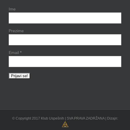
Ime
Prezime
Email
*
© Copyright 2017 Klub Uspešnih | SVA PRAVA ZADRŽANA | Dizajn: