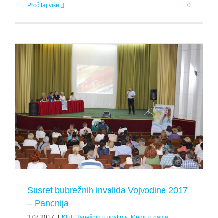
Pročitaj više
0
Susret bubrežnih invalida Vojvodine 2017
– Panonija
3.07.2017.
|
Klub Uspešnih u gostima
,
Mediji o nama