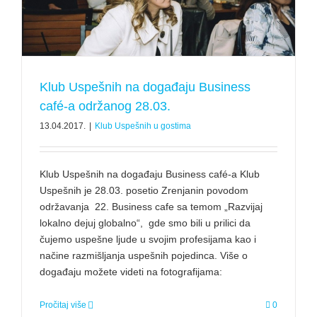
Klub Uspešnih na događaju Business
café-a održanog 28.03.
13.04.2017.
|
Klub Uspešnih u gostima
Klub Uspešnih na događaju Business café-a Klub
Uspešnih je 28.03. posetio Zrenjanin povodom
održavanja 22. Business cafe sa temom „Razvijaj
lokalno dejuj globalno“, gde smo bili u prilici da
čujemo uspešne ljude u svojim profesijama kao i
načine razmišljanja uspešnih pojedinca. Više o
događaju možete videti na fotografijama:
Pročitaj više
0