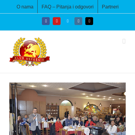
Skip
O nama
FAQ – Pitanja i odgovori
Partneri
to
content
Facebook
YouTube
Skype
Instagram
Email