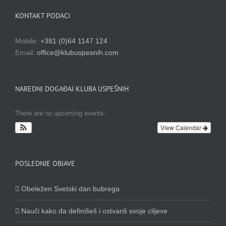
KONTAKT PODACI
Mobile:
+381 (0)64 1147 124
Email:
office@klubuspesnih.com
NAREDNI DOGAĐAJ KLUBA USPEŠNIH
There are no upcoming events.
View Calendar
POSLEDNJE OBJAVE
Obeležen Svetski dan bubrega
Nauči kako da definišeš i ostvariš svoje ciljeve