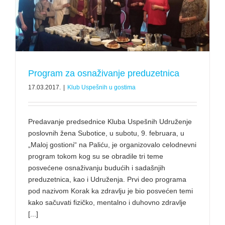
Program za osnaživanje preduzetnica
17.03.2017.
|
Klub Uspešnih u gostima
Predavanje predsednice Kluba Uspešnih Udruženje
poslovnih žena Subotice, u subotu, 9. februara, u
„Maloj gostioni“ na Paliću, je organizovalo celodnevni
program tokom kog su se obradile tri teme
posvećene osnaživanju budućih i sadašnjih
preduzetnica, kao i Udruženja. Prvi deo programa
pod nazivom Korak ka zdravlju je bio posvećen temi
kako sačuvati fizičko, mentalno i duhovno zdravlje
[...]