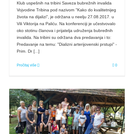
Klub uspešnih na tribini Saveza bubrežnih invalida
Vojvodine Tribina pod nazivom "Kako do kvalitetnijeg
života na dijalizi", je održana u neelju 27.08.2017. u
Vili Viktorija na Paliću. Na konferenciji je učestvovalo
oko stotinu članova i prijatelja udruženja bubređnih
invalida. Na tribini su održana dva predavanja i to:
Predavanje na temu: "Dializni arterijovenski prstupi" -
Prim. Dr [...]
Pročitaj više
0