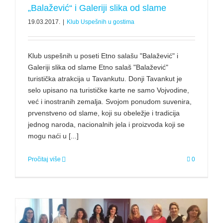
„Balažević“ i Galeriji slika od slame
19.03.2017.
|
Klub Uspešnih u gostima
Klub uspešnih u poseti Etno salašu "Balažević" i
Galeriji slika od slame Etno salaš "Balažević"
turistička atrakcija u Tavankutu. Donji Tavankut je
selo upisano na turističke karte ne samo Vojvodine,
već i inostranih zemalja. Svojom ponudom suvenira,
prvenstveno od slame, koji su obeležje i tradicija
jednog naroda, nacionalnih jela i proizvoda koji se
mogu naći u [...]
Pročitaj više
0