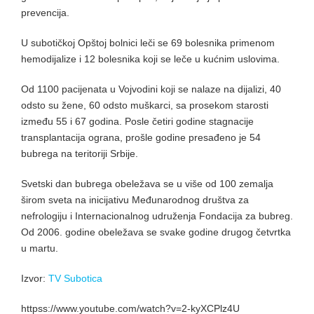
prevencija.
U subotičkoj Opštoj bolnici leči se 69 bolesnika primenom
hemodijalize i 12 bolesnika koji se leče u kućnim uslovima.
Od 1100 pacijenata u Vojvodini koji se nalaze na dijalizi, 40
odsto su žene, 60 odsto muškarci, sa prosekom starosti
između 55 i 67 godina. Posle četiri godine stagnacije
transplantacija ograna, prošle godine presađeno je 54
bubrega na teritoriji Srbije.
Svetski dan bubrega obeležava se u više od 100 zemalja
širom sveta na inicijativu Međunarodnog društva za
nefrologiju i Internacionalnog udruženja Fondacija za bubreg.
Od 2006. godine obeležava se svake godine drugog četvrtka
u martu.
Izvor:
TV Subotica
httpss://www.youtube.com/watch?v=2-kyXCPlz4U