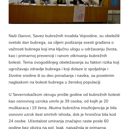
Naši članovi, Savez bubrežnih invalida Vojvodine, su obeležili
svetski dan bubrega, sa ciljem podizanja svesti građana o
važnosti bubrega koji ima ključnu ulogu u održavanju života,
kao i primarnoj prevenciji i ranom otkrivanju bubrežnih
bolesti. Tema ovogodišnjeg obeležavanja su faktori rizika koji
ugrožavaju zdravlje bubrega i koji dolaze iz spoljašnje i
životne sredine ili su deo ponašanja i navika, sa posebnim
naglaskom na bolesti bubrega u ženskoj populaciji.
U Severnobačkom okrugu prošle godine od bubrežnih bolesti
kao osnovnog uzroka umrlo je 39 osoba, od kojih je 20
muškaraca i 19 žena. Akutna bubrežna insuficijencija je bila
osnovni uzrok šest smrtnih ishoda, dok je hronična bila kod
24 osobe. Učestalost umiranja značajno raste posle 60
godine bez obzira na pol. Ipak, najvažnija je primarna