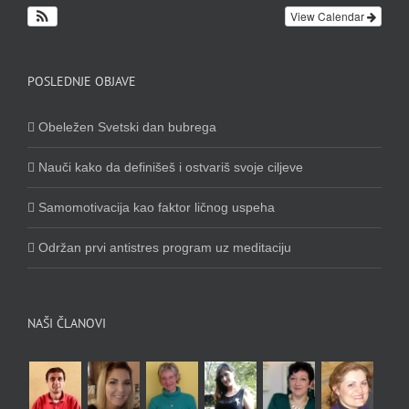
View Calendar
POSLEDNJE OBJAVE
Obeležen Svetski dan bubrega
Nauči kako da definišeš i ostvariš svoje ciljeve
Samomotivacija kao faktor ličnog uspeha
Održan prvi antistres program uz meditaciju
NAŠI ČLANOVI