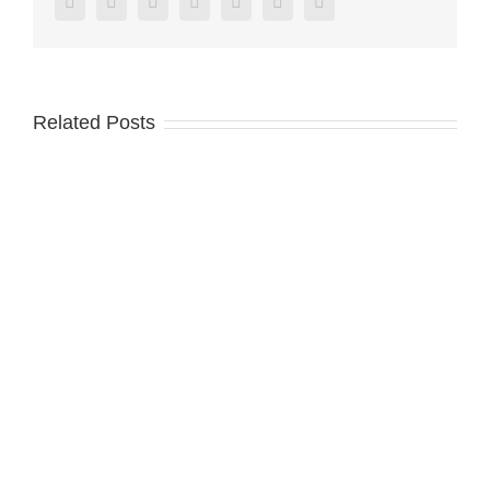
Facebook
Twitter
Reddit
LinkedIn
Tumblr
Pinterest
Vk
Related Posts