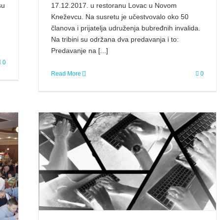
su
17.12.2017. u restoranu Lovac u Novom
Kneževcu. Na susretu je učestvovalo oko 50
članova i prijatelja udruženja bubređnih invalida.
Na tribini su održana dva predavanja i to:
Predavanje na [...]
0
Read More
0