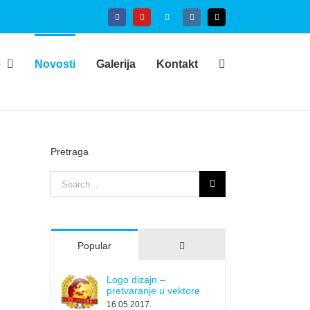
Facebook
YouTube
Skype
Instagram
Email
e
Novosti
Galerija
Kontakt
Pretraga
Search
for:
Comments
Popular
Logo dizajn –
pretvaranje u vektore
16.05.2017.