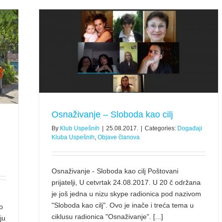
ova
Osnaživanje – Sloboda kao cilj
By
Klub Uspešnih
|
25.08.2017.
|
Categories:
Događaji
Kluba Uspešnih
,
Objave članova
Osnaživanje - Sloboda kao cilj Poštovani
prijatelji, U cetvrtak 24.08.2017. U 20 č održana
je još jedna u nizu skype radionica pod nazivom
"Sloboda kao cilj". Ovo je inače i treća tema u
o
ciklusu radionica "Osnaživanje". [...]
ju