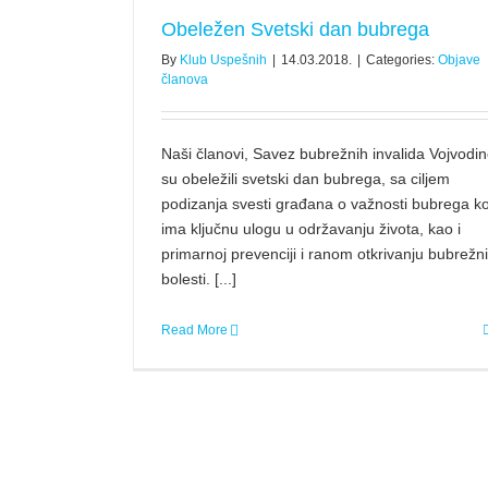
Obeležen Svetski dan bubrega
By
Klub Uspešnih
|
14.03.2018.
|
Categories:
Objave
članova
Naši članovi, Savez bubrežnih invalida Vojvodin
su obeležili svetski dan bubrega, sa ciljem
podizanja svesti građana o važnosti bubrega ko
ima ključnu ulogu u održavanju života, kao i
primarnoj prevenciji i ranom otkrivanju bubrežn
bolesti. [...]
Read More
Samomotivacija kao faktor ličnog u