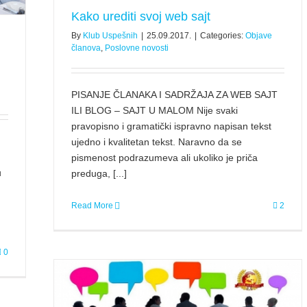
Kako urediti svoj web sajt
By
Klub Uspešnih
|
25.09.2017.
|
Categories:
Objave
članova
,
Poslovne novosti
PISANJE ČLANAKA I SADRŽAJA ZA WEB SAJT
ILI BLOG – SAJT U MALOM Nije svaki
pravopisno i gramatički ispravno napisan tekst
ujedno i kvalitetan tekst. Naravno da se
pismenost podrazumeva ali ukoliko je priča
u
preduga, [...]
Read More
2
0