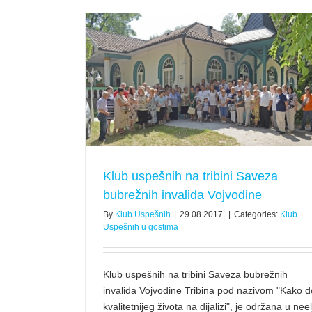
Osnaživanje – Sloboda kao cilj
za bubrežnih
Događaji Kluba Uspešnih
Objave član
ma
Klub uspešnih na tribini Saveza
bubrežnih invalida Vojvodine
By
Klub Uspešnih
|
29.08.2017.
|
Categories:
Klub
Uspešnih u gostima
Klub uspešnih na tribini Saveza bubrežnih
invalida Vojvodine Tribina pod nazivom "Kako d
kvalitetnijeg života na dijalizi", je održana u neel