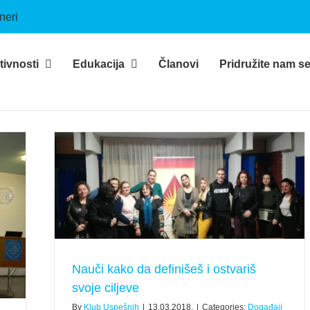
neri
tivnosti
Edukacija
Članovi
Pridružite nam s
 ciljeve
Nauči kako da definišeš i ostvariš
svoje ciljeve
By
Klub Uspešnih
|
13.03.2018.
|
Categories:
Događaji