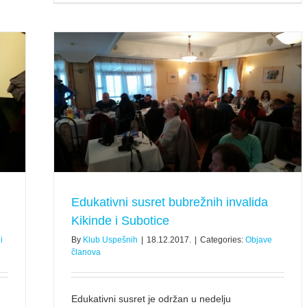
kinde i
Edukativni susret bubrežnih invalida
Kikinde i Subotice
i
By
Klub Uspešnih
|
18.12.2017.
|
Categories:
Objave
članova
Edukativni susret je održan u nedelju