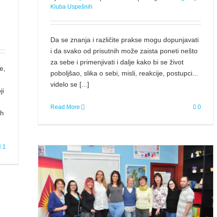
Kluba Uspešnih
Da se znanja i različite prakse mogu dopunjavati
i da svako od prisutnih može zaista poneti nešto
za sebe i primenjivati i dalje kako bi se život
e,
poboljšao, slika o sebi, misli, reakcije, postupci...
videlo se [...]
ji
Read More
0
ih
1
speha