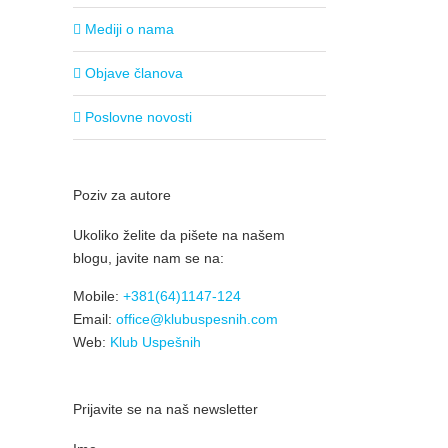
Mediji o nama
Objave članova
Poslovne novosti
Poziv za autore
Ukoliko želite da pišete na našem
blogu, javite nam se na:
Mobile:
+381(64)1147-124
Email:
office@klubuspesnih.com
Web:
Klub Uspešnih
Prijavite se na naš newsletter