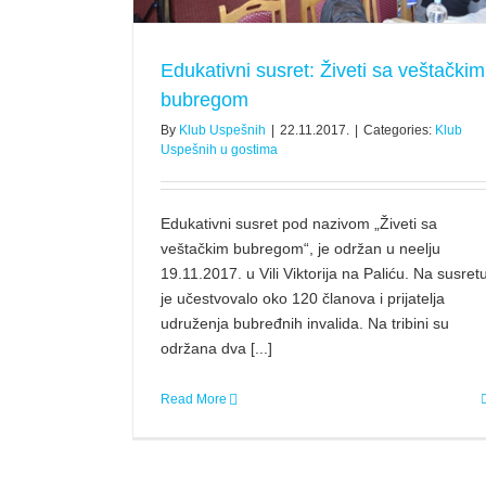
Edukativni susret: Živeti sa veštačkim
bubregom
By
Klub Uspešnih
|
22.11.2017.
|
Categories:
Klub
Uspešnih u gostima
Edukativni susret pod nazivom „Živeti sa
veštačkim bubregom“, je održan u neelju
19.11.2017. u Vili Viktorija na Paliću. Na susret
je učestvovalo oko 120 članova i prijatelja
udruženja bubređnih invalida. Na tribini su
održana dva [...]
Read More