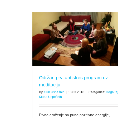
Edukativni susret bubrežnih invalida Ki
uz meditaciju
Subotice
nih
Objave članova
Održan prvi antistres program uz
meditaciju
By
Klub Uspešnih
|
13.03.2018.
|
Categories:
Događaj
Kluba Uspešnih
Divno druženje sa puno pozitivne energije,