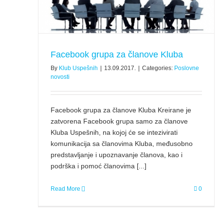
a
Facebook grupa za članove Kluba
By
Klub Uspešnih
|
13.09.2017.
|
Categories:
Poslovne
novosti
Facebook grupa za članove Kluba Kreirane je
zatvorena Facebook grupa samo za članove
Kluba Uspešnih, na kojoj će se intezivirati
komunikacija sa članovima Kluba, međusobno
predstavljanje i upoznavanje članova, kao i
podrška i pomoć članovima [...]
Read More
0