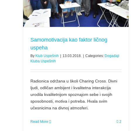
Samomotivacija kao faktor ličnog
uspeha
By
Klub Uspešnih
|
13.03.2018.
|
Categories:
Događaji
Kluba Uspešnih
Radionica održana u školi Charing Cross. Divni
ljudi, odličan ambijent i kvalitetna interakcija
urodila kvalitetnijom spoznajom sebe i svojih
sposobnosti, motiva i potreba. Hvala svim
učesnicima na divnoj atmosferi.
Read More
2