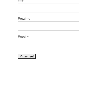
Ime
Prezime
Email
*