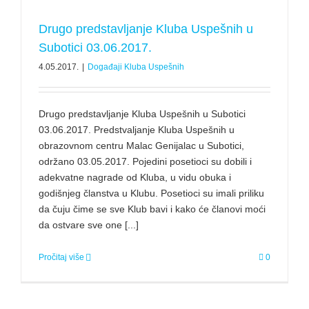
Drugo predstavljanje Kluba Uspešnih u
Subotici 03.06.2017.
4.05.2017.
|
Događaji Kluba Uspešnih
Drugo predstavljanje Kluba Uspešnih u Subotici
03.06.2017. Predstvaljanje Kluba Uspešnih u
obrazovnom centru Malac Genijalac u Subotici,
održano 03.05.2017. Pojedini posetioci su dobili i
adekvatne nagrade od Kluba, u vidu obuka i
godišnjeg članstva u Klubu. Posetioci su imali priliku
da čuju čime se sve Klub bavi i kako će članovi moći
da ostvare sve one [...]
Pročitaj više
0