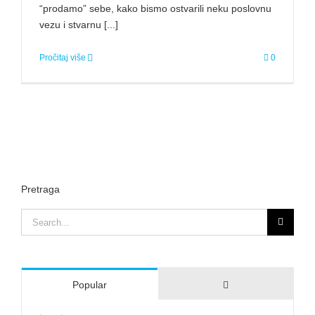
“prodamo” sebe, kako bismo ostvarili neku poslovnu
vezu i stvarnu [...]
Pročitaj više
0
Pretraga
Search
for:
Comments
Popular