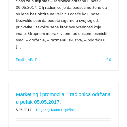
Spas za puniji stas – radionica održana u petak
06.05.2017. Cilj radionice je da podsetimo žene da
su lepe bez obzira na veličinu odeće koju nose.
Dozvolite sebi da budete sigurne u svoj izgled,
prihvatite i zavolite sebe kroz sve vrednosti koje
imate. Grupnom interaktivnom radionicom, osmislili
smo: – druženje, – razmenu iskustva, – podršku u
[...]
Pročitaj više
0
Marketing i promocija – radionica održana
u petak 05.05.2017.
5.05.2017.
|
Događaji Kluba Uspešnih