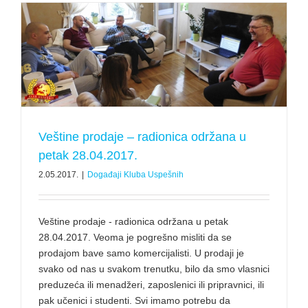
Veštine prodaje – radionica održana u
petak 28.04.2017.
2.05.2017.
|
Događaji Kluba Uspešnih
Veštine prodaje - radionica održana u petak
28.04.2017. Veoma je pogrešno misliti da se
prodajom bave samo komercijalisti. U prodaji je
svako od nas u svakom trenutku, bilo da smo vlasnici
preduzeća ili menadžeri, zaposlenici ili pripravnici, ili
pak učenici i studenti. Svi imamo potrebu da