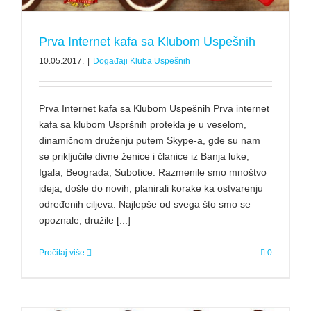
Prva Internet kafa sa Klubom Uspešnih
10.05.2017.
|
Događaji Kluba Uspešnih
Prva Internet kafa sa Klubom Uspešnih Prva internet
kafa sa klubom Uspršnih protekla je u veselom,
dinamičnom druženju putem Skype-a, gde su nam
se priključile divne ženice i članice iz Banja luke,
Igala, Beograda, Subotice. Razmenile smo mnoštvo
ideja, došle do novih, planirali korake ka ostvarenju
određenih ciljeva. Najlepše od svega što smo se
opoznale, družile [...]
Pročitaj više
0