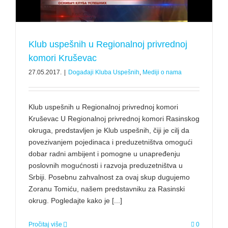
Klub uspešnih u Regionalnoj privrednoj
komori Kruševac
27.05.2017.
|
Događaji Kluba Uspešnih
,
Mediji o nama
Klub uspešnih u Regionalnoj privrednoj komori
Kruševac U Regionalnoj privrednoj komori Rasinskog
okruga, predstavljen je Klub uspešnih, čiji je cilj da
povezivanjem pojedinaca i preduzetništva omogući
dobar radni ambijent i pomogne u unapređenju
poslovnih mogućnosti i razvoja preduzetništva u
Srbiji. Posebnu zahvalnost za ovaj skup dugujemo
Zoranu Tomiću, našem predstavniku za Rasinski
okrug. Pogledajte kako je [...]
Pročitaj više
0