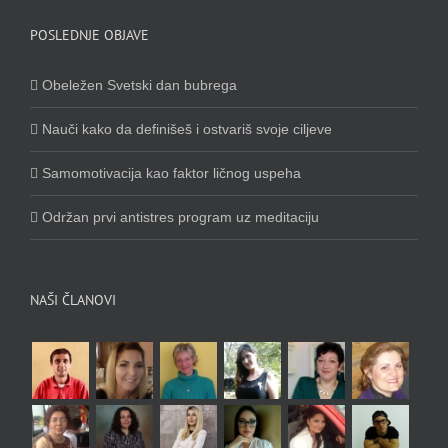
POSLEDNJE OBJAVE
Obeležen Svetski dan bubrega
Nauči kako da definišeš i ostvariš svoje ciljeve
Samomotivacija kao faktor ličnog uspeha
Održan prvi antistres program uz meditaciju
NAŠI ČLANOVI