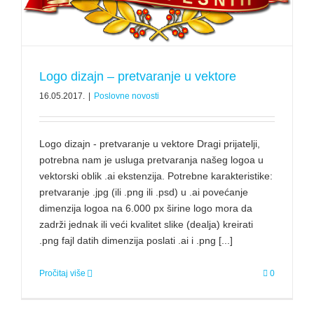
Logo dizajn – pretvaranje u vektore
16.05.2017.
|
Poslovne novosti
Logo dizajn - pretvaranje u vektore Dragi prijatelji,
potrebna nam je usluga pretvaranja našeg logoa u
vektorski oblik .ai ekstenzija. Potrebne karakteristike:
pretvaranje .jpg (ili .png ili .psd) u .ai povećanje
dimenzija logoa na 6.000 px širine logo mora da
zadrži jednak ili veći kvalitet slike (dealja) kreirati
.png fajl datih dimenzija poslati .ai i .png [...]
Pročitaj više
0