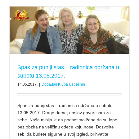
Spas za puniji stas – radionica održana u
subotu 13.05.2017.
14.05.2017.
|
Događaji Kluba Uspešnih
Spas za puniji stas – radionica održana u subotu
13.05.2017. Drage dame, naslov govori sam za
sebe. Naša misija je da podsetimo žene da su lepe
bez obzira na veličinu odeće koju nose. Dozvolite
sebi da budete sigurne u svoj izgled, prihvatite i