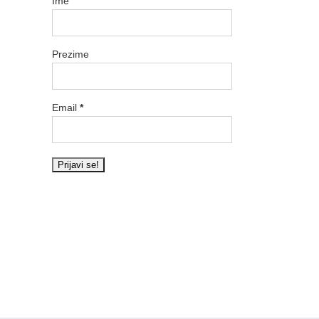
Ime
Prezime
Email
*