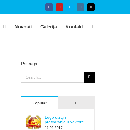
Facebook
YouTube
Skype
Instagram
Email
e
Novosti
Galerija
Kontakt
Pretraga
Search
for:
Comments
Popular
Logo dizajn –
pretvaranje u vektore
16.05.2017.