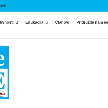
neri
tivnosti
Edukacija
Članovi
Pridružite nam s