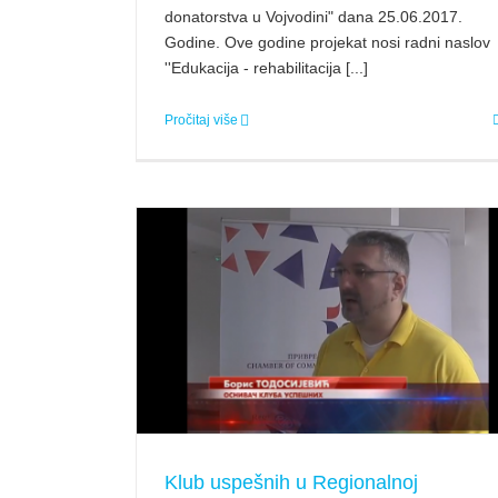
donatorstva u Vojvodini" dana 25.06.2017.
Godine. Ove godine projekat nosi radni naslov
''Edukacija - rehabilitacija [...]
Pročitaj više
vrednoj komori
iji o nama
Klub uspešnih u Regionalnoj