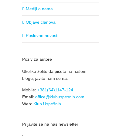
Mediji o nama
Objave članova
Poslovne novosti
Poziv za autore
Ukoliko želite da pišete na našem
blogu, javite nam se na:
Mobile:
+381(64)1147-124
Email:
office@klubuspesnih.com
Web:
Klub Uspešnih
Prijavite se na naš newsletter