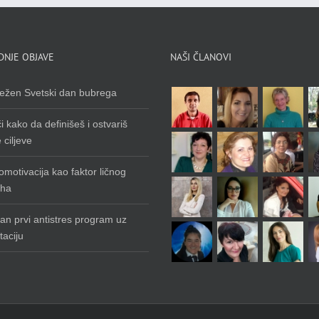
DNJE OBJAVE
NAŠI ČLANOVI
ežen Svetski dan bubrega
 kako da definišeš i ostvariš
 ciljeve
motivacija kao faktor ličnog
ha
an prvi antistres program uz
taciju