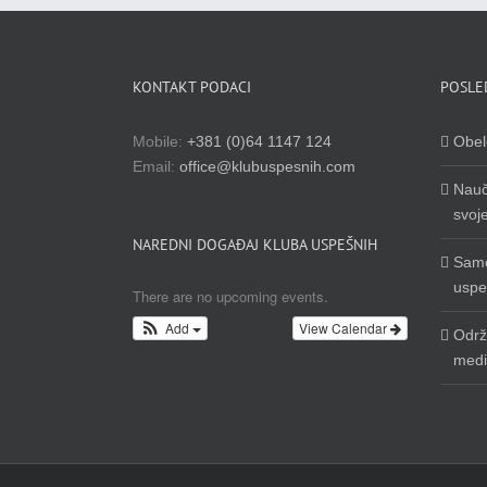
KONTAKT PODACI
POSLE
Mobile:
+381 (0)64 1147 124
Obel
Email:
office@klubuspesnih.com
Nauči
svoje
NAREDNI DOGAĐAJ KLUBA USPEŠNIH
Samo
uspe
There are no upcoming events.
Add
View Calendar
Održ
medi