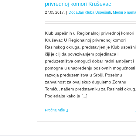
privrednoj komori Kruševac
27.05.2017.
|
Događaji Kluba Uspešnih
,
Mediji o nam
Klub uspešnih u Regionalnoj privrednoj komori
Kruševac U Regionalnoj privrednoj komori
Rasinskog okruga, predstavljen je Klub uspešni
čiji je cilj da povezivanjem pojedinaca i
preduzetništva omogući dobar radni ambijent i
pomogne u unapređenju poslovnih mogućnosti 
razvoja preduzetništva u Srbiji. Posebnu
zahvalnost za ovaj skup dugujemo Zoranu
Tomiću, našem predstavniku za Rasinski okrug
Pogledajte kako je [...]
Pročitaj više