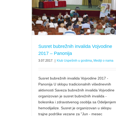
vodine 2017 –
ji o nama
Susret bubrežnih invalida Vojvodine
2017 – Panonija
3.07.2017.
|
Klub Uspešnih u gostima
,
Mediji o nama
Susret bubrežnih invalida Vojvodine 2017 -
Panonija U sklopu tradicionalnih višednevnih
aktivnosti Saveza bubrežnih invalida Vojvodine
organizovan je susret bubrežnih invalida -
bolesnika i zdravstvenog osoblja sa Odeljenjem
hemodijalize. Susret je organizovan u sklopu
trajne podrške vezane za "Jun - mesec