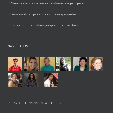
Nauči kako da definišeš i ostvariš svoje ciljeve
Samomotivacija kao faktor ličnog uspeha
Održan prvi antistres program uz meditaciju
NAŠI ČLANOVI
PRIJAVITE SE NA NAŠ NEWSLETTER