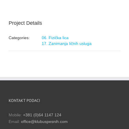
Project Details
Categories:
06. Fizička lica
17. Zanimanja ličnih usluga
KONTAKT PODACI
Mobile:
+381 (0)64 1147 124
Email:
office@klubuspesnih.com