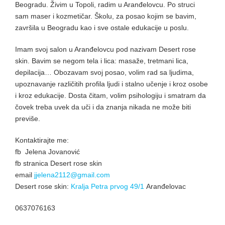
Beogradu. Živim u Topoli, radim u Aranđelovcu. Po struci
sam maser i kozmetičar. Školu, za posao kojim se bavim,
završila u Beogradu kao i sve ostale edukacije u poslu.
Imam svoj salon u Aranđelovcu pod nazivam Desert rose
skin. Bavim se negom tela i lica: masaže, tretmani lica,
depilacija… Obozavam svoj posao, volim rad sa ljudima,
upoznavanje različitih profila ljudi i stalno učenje i kroz osobe
i kroz edukacije. Dosta čitam, volim psihologiju i smatram da
čovek treba uvek da uči i da znanja nikada ne može biti
previše.
Kontaktirajte me:
fb Jelena Jovanović
fb stranica Desert rose skin
email
jjelena2112@gmail.com
Desert rose skin:
Kralja Petra prvog 49/1
Aranđelovac
0637076163