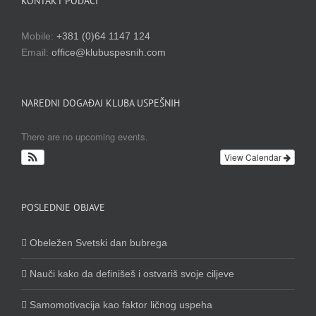
KONTAKT PODACI
Mobile:
+381 (0)64 1147 124
Email:
office@klubuspesnih.com
NAREDNI DOGAĐAJ KLUBA USPEŠNIH
There are no upcoming events.
View Calendar
POSLEDNJE OBJAVE
Obeležen Svetski dan bubrega
Nauči kako da definišeš i ostvariš svoje ciljeve
Samomotivacija kao faktor ličnog uspeha