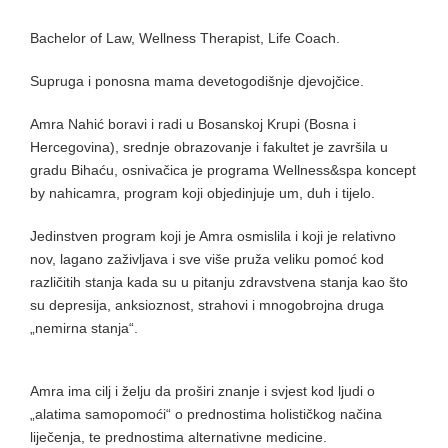
Bachelor of Law, Wellness Therapist, Life Coach.
Supruga i ponosna mama devetogodišnje djevojčice.
Amra Nahić boravi i radi u Bosanskoj Krupi (Bosna i
Hercegovina), srednje obrazovanje i fakultet je završila u
gradu Bihaću, osnivačica je programa Wellness&spa koncept
by nahicamra, program koji objedinjuje um, duh i tijelo.
Jedinstven program koji je Amra osmislila i koji je relativno
nov, lagano zaživljava i sve više pruža veliku pomoć kod
različitih stanja kada su u pitanju zdravstvena stanja kao što
su depresija, anksioznost, strahovi i mnogobrojna druga
„nemirna stanja“.
Amra ima cilj i želju da proširi znanje i svjest kod ljudi o
„alatima samopomoći“ o prednostima holističkog načina
liječenja, te prednostima alternativne medicine.