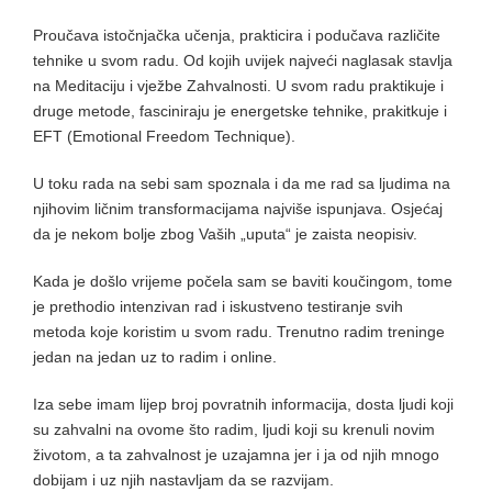
Proučava istočnjačka učenja, prakticira i podučava različite
tehnike u svom radu. Od kojih uvijek najveći naglasak stavlja
na Meditaciju i vježbe Zahvalnosti. U svom radu praktikuje i
druge metode, fasciniraju je energetske tehnike, prakitkuje i
EFT (Emotional Freedom Technique).
U toku rada na sebi sam spoznala i da me rad sa ljudima na
njihovim ličnim transformacijama najviše ispunjava. Osjećaj
da je nekom bolje zbog Vaših „uputa“ je zaista neopisiv.
Kada je došlo vrijeme počela sam se baviti koučingom, tome
je prethodio intenzivan rad i iskustveno testiranje svih
metoda koje koristim u svom radu. Trenutno radim treninge
jedan na jedan uz to radim i online.
Iza sebe imam lijep broj povratnih informacija, dosta ljudi koji
su zahvalni na ovome što radim, ljudi koji su krenuli novim
životom, a ta zahvalnost je uzajamna jer i ja od njih mnogo
dobijam i uz njih nastavljam da se razvijam.