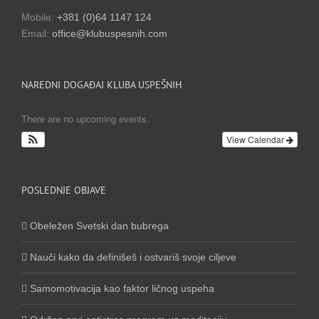
Mobile:
+381 (0)64 1147 124
Email:
office@klubuspesnih.com
NAREDNI DOGAĐAJ KLUBA USPEŠNIH
There are no upcoming events.
View Calendar
POSLEDNJE OBJAVE
Obeležen Svetski dan bubrega
Nauči kako da definišeš i ostvariš svoje ciljeve
Samomotivacija kao faktor ličnog uspeha