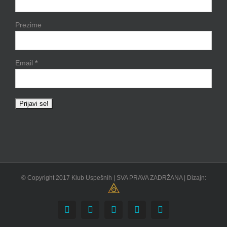
Prezime
Email
*
© Copyright 2017 Klub Uspešnih | SVA PRAVA ZADRŽANA | Dizajn:
Facebook
YouTube
Skype
Instagram
Email