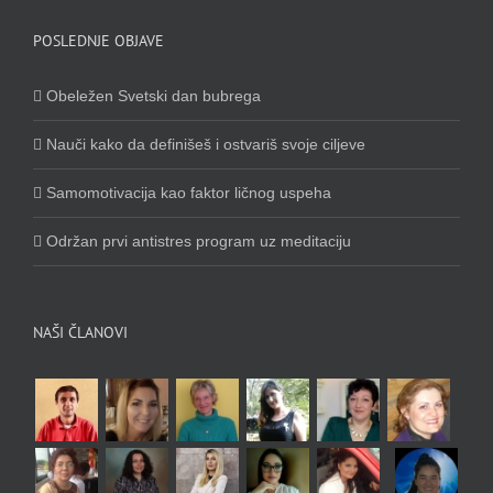
POSLEDNJE OBJAVE
Obeležen Svetski dan bubrega
Nauči kako da definišeš i ostvariš svoje ciljeve
Samomotivacija kao faktor ličnog uspeha
Održan prvi antistres program uz meditaciju
NAŠI ČLANOVI