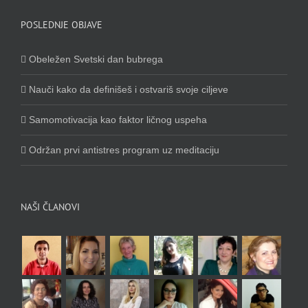
POSLEDNJE OBJAVE
Obeležen Svetski dan bubrega
Nauči kako da definišeš i ostvariš svoje ciljeve
Samomotivacija kao faktor ličnog uspeha
Održan prvi antistres program uz meditaciju
NAŠI ČLANOVI