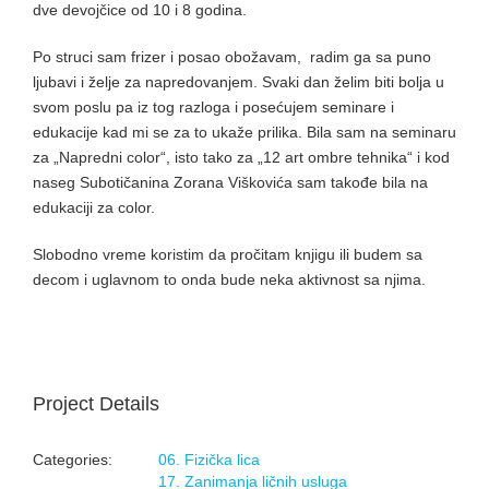
dve devojčice od 10 i 8 godina.
Po struci sam frizer i posao obožavam, radim ga sa puno
ljubavi i želje za napredovanjem. Svaki dan želim biti bolja u
svom poslu pa iz tog razloga i posećujem seminare i
edukacije kad mi se za to ukaže prilika. Bila sam na seminaru
za „Napredni color“, isto tako za „12 art ombre tehnika“ i kod
naseg Subotičanina Zorana Viškovića sam takođe bila na
edukaciji za color.
Slobodno vreme koristim da pročitam knjigu ili budem sa
decom i uglavnom to onda bude neka aktivnost sa njima.
Project Details
Categories:
06. Fizička lica
17. Zanimanja ličnih usluga