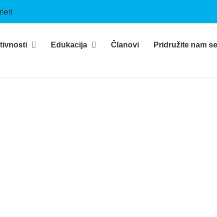
neri
tivnosti
Edukacija
Članovi
Pridružite nam s