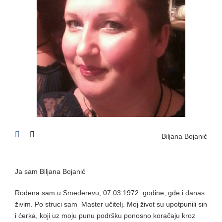
Biljana Bojanić
Ja sam Biljana Bojanić
Rođena sam u Smederevu, 07.03.1972. godine, gde i danas
živim. Po struci sam Master učitelj. Moj život su upotpunili sin
i ćerka, koji uz moju punu podršku ponosno koračaju kroz