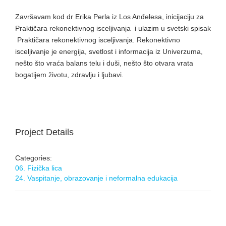
Završavam kod dr Erika Perla iz Los Anđelesa, inicijaciju za
Praktičara rekonektivnog isceljivanja i ulazim u svetski spisak
Praktičara rekonektivnog isceljivanja. Rekonektivno
isceljivanje je energija, svetlost i informacija iz Univerzuma,
nešto što vraća balans telu i duši, nešto što otvara vrata
bogatijem životu, zdravlju i ljubavi.
Project Details
Categories:
06. Fizička lica
24. Vaspitanje, obrazovanje i neformalna edukacija