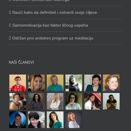
Nauči kako da definišeš i ostvariš svoje ciljeve
Samomotivacija kao faktor ličnog uspeha
Održan prvi antistres program uz meditaciju
NAŠI ČLANOVI