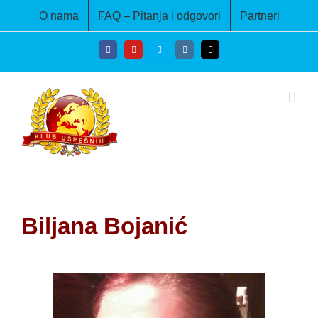
Skip
O nama
FAQ – Pitanja i odgovori
Partneri
to
content
Facebook
YouTube
Skype
Instagram
Email
Biljana Bojanić