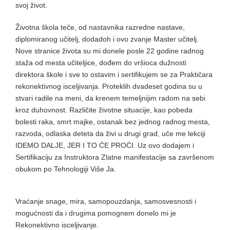
svoj život.
Životna škola teče, od nastavnika razredne nastave,
diplomiranog učitelj, dodadoh i ovo zvanje Master učitelj.
Nove stranice života su mi donele posle 22 godine radnog
staža od mesta učiteljice, dođem do vršioca dužnosti
direktora škole i sve to ostavim i sertifikujem se za Praktičara
rekonektivnog isceljivanja. Proteklih dvadeset godina su u
stvari radile na meni, da krenem temeljnijim radom na sebi
kroz duhovnost. Različite životne situacije, kao pobeda
bolesti raka, smrt majke, ostanak bez jednog radnog mesta,
razvoda, odlaska deteta da živi u drugi grad, uče me lekciji
IDEMO DALJE, JER I TO ĆE PROĆI. Uz ovo dodajem i
Sertifikaciju za Instruktora Zlatne manifestacije sa završenom
obukom po Tehnologiji Više Ja.
Vraćanje snage, mira, samopouzdanja, samosvesnosti i
mogućnosti da i drugima pomognem donelo mi je
Rekonektivno isceljivanje.