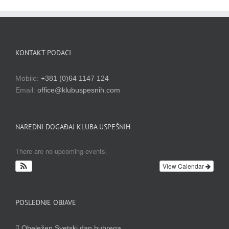
KONTAKT PODACI
Mobile:
+381 (0)64 1147 124
Email:
office@klubuspesnih.com
NAREDNI DOGAĐAJ KLUBA USPEŠNIH
There are no upcoming events.
View Calendar
POSLEDNJE OBJAVE
Obeležen Svetski dan bubrega