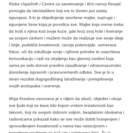
Kluba Uspešnih i Centra za savetovanje i lični razvoj Kesejić
pomogla da iskristališem koji me to životni put zaista
ispunjava. A to je objedinjenje savršene majke, supruge i
ispunjene žene kojoj je porodica sve. Majke koja vreme treba
da troši s njima kod svoje kuće, gde kroz svoj hobi i kreiranje
sa svojom ćerkom i mužem može da realizuje sve svoje ideje
i želje, podstiče kreativnost, razvija potencijale, usmerava
fokus, uči da osluškuje svoje i njihove potrebe te usavršava
komunikaciju i radi na strpljenju kao glavnoj osobini koja
sama po sebi donosi pravilno rasuđivanje i zdravorazumsko
donošenje ispravnih i pravovremenih odluka. Sve je to u
stvari rezultat dugogodišnjeg istraživanja i preispitivanja
svojih postupaka i uverenja.
Moja Kreativa
osnovana je s ciljem da obuči, objedini i okupi
sve ljude koji se bave bilo kojom vrstom kreativnosti kao
takvom, koji će svojom dobrom voljom, besplatnim obukama i
radionicama pokazati kako se sve može dobiti hranjenjem i
sprovođenjem kreativnosti u nama kao neiscrpnom i
prirodnom sredinom za naš um i celokupno biće. Tu je,