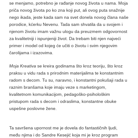
se menjamo, potrebno je rađanje novog života u nama. Moja
priča novog života po ko zna koji put, ali ovog puta snažnije
nego ikada, jeste kada sam na svet donela novog člana naše
porodice, kćerku Nevenu. Tada sam shvatila da u svojem i
njenom životu imam važnu ulogu da preuzmem odgovornost
za kvalitetniji i ispunjeniji život. Da trebam biti njen najveći
primer i model od kojeg će učiti o životu i svim njegovim
čarolijama i izazovima.
Moja Kreativa
se kreira godinama što kroz teoriju, što kroz
praksu u vidu rada s prirodnim materijalima te konstantnim
radom s decom. Tu su, naravno, i konstantni pokušaji rada u
raznim branšama koje imaju veze s marketingom,
kvalitetnom komunikacijom, pedagoško-psihološkim
pristupom rada s decom i odraslima, konstantne obuke
uspešne poslovne žene.
Ta savršena upornost me je dovela do fantastičnih ljudi,
među njima i do Sandre Kesejić koja mi je kroz program