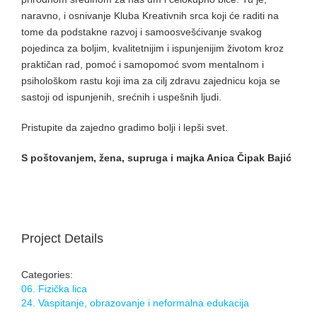
naravno, i osnivanje Kluba Kreativnih srca koji će raditi na
tome da podstakne razvoj i samoosvešćivanje svakog
pojedinca za boljim, kvalitetnijim i ispunjenijim životom kroz
praktičan rad, pomoć i samopomoć svom mentalnom i
psihološkom rastu koji ima za cilj zdravu zajednicu koja se
sastoji od ispunjenih, srećnih i uspešnih ljudi.
Pristupite da zajedno gradimo bolji i lepši svet.
S poštovanjem, žena, supruga i majka Anica Čipak Bajić
Project Details
Categories:
06. Fizička lica
24. Vaspitanje, obrazovanje i neformalna edukacija