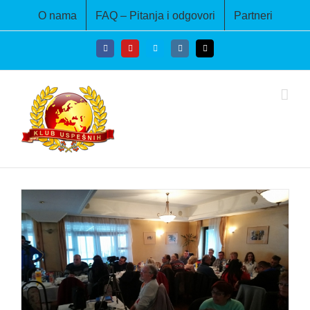
Skip
O nama
FAQ – Pitanja i odgovori
Partneri
to
content
Facebook
YouTube
Skype
Instagram
Email