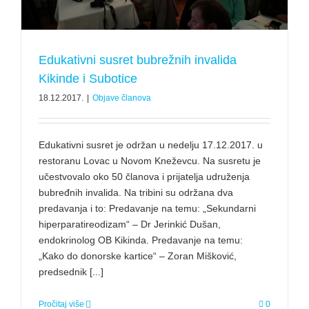
Edukativni susret bubrežnih invalida
Kikinde i Subotice
18.12.2017.
|
Objave članova
Edukativni susret je održan u nedelju 17.12.2017. u
restoranu Lovac u Novom Kneževcu. Na susretu je
učestvovalo oko 50 članova i prijatelja udruženja
bubređnih invalida. Na tribini su održana dva
predavanja i to: Predavanje na temu: „Sekundarni
hiperparatireodizam“ – Dr Jerinkić Dušan,
endokrinolog OB Kikinda. Predavanje na temu:
„Kako do donorske kartice“ – Zoran Mišković,
predsednik [...]
Pročitaj više
0