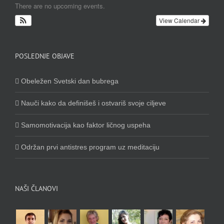
There are no upcoming events.
View Calendar
POSLEDNJE OBJAVE
Obeležen Svetski dan bubrega
Nauči kako da definišeš i ostvariš svoje ciljeve
Samomotivacija kao faktor ličnog uspeha
Održan prvi antistres program uz meditaciju
NAŠI ČLANOVI