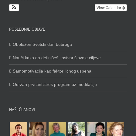
View Calendar
POSLEDNJE OBJAVE
Obeležen Svetski dan bubrega
Nauči kako da definišeš i ostvariš svoje ciljeve
Samomotivacija kao faktor ličnog uspeha
Održan prvi antistres program uz meditaciju
NAŠI ČLANOVI