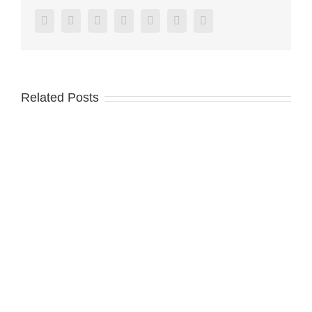
Facebook
Twitter
Reddit
LinkedIn
Tumblr
Pinterest
Vk
Related Posts