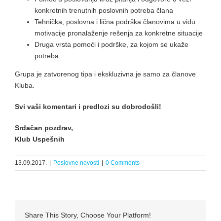
konkretnih trenutnih poslovnih potreba člana
Tehnička, poslovna i lična podrška članovima u vidu
motivacije pronalaženje rešenja za konkretne situacije
Druga vrsta pomoći i podrške, za kojom se ukaže
potreba
Grupa je zatvorenog tipa i ekskluzivna je samo za članove
Kluba.
Svi vaši komentari i predlozi su dobrodošli!
Srdačan pozdrav,
Klub Uspešnih
13.09.2017.
|
Poslovne novosti
|
0 Comments
Share This Story, Choose Your Platform!