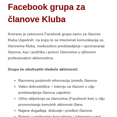
Facebook grupa za
članove Kluba
Kreirane je zatvorena Facebook grupa samo za članove
Kluba Uspešnih, na kojoj će se intezivirati komunikacija sa
članovima Kluba, međusobno predstavljanje i upoznavanje
članova, kao i podrška i pomoć članovima u njihovom
profesionalnm aktivnostima.
Grupa će obuhvatiti sledeće aktivnosti:
Razmena poslovnih informacija između članova
Video dobrodošlice – intervju sa članom u cilju
predstavljanja članova zajednici
Uživo uključenja sa članovima (Facebook live) u cilju
promovisanja trenutnih aktivnosti člana
Najave događaja, diskusije i predlozi članova
Pomoć u poslovanju kroz pitanja i odgovore u vezi