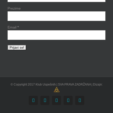
Prezime
Email
*
© Copyright 2017 Klub Uspešnih | SVA PRAVA ZADRŽANA | Dizajn:
Facebook
YouTube
Skype
Instagram
Email