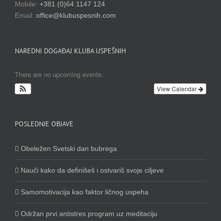
Mobile:
+381 (0)64 1147 124
Email:
office@klubuspesnih.com
NAREDNI DOGAĐAJ KLUBA USPEŠNIH
There are no upcoming events.
View Calendar
POSLEDNJE OBJAVE
Obeležen Svetski dan bubrega
Nauči kako da definišeš i ostvariš svoje ciljeve
Samomotivacija kao faktor ličnog uspeha
Održan prvi antistres program uz meditaciju