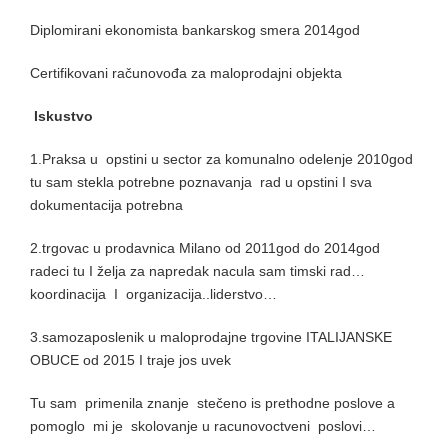
Diplomirani ekonomista bankarskog smera 2014god
Certifikovani računovođa za maloprodajni objekta
Iskustvo
1.Praksa u opstini u sector za komunalno odelenje 2010god
tu sam stekla potrebne poznavanja rad u opstini I sva
dokumentacija potrebna
2.trgovac u prodavnica Milano od 2011god do 2014god
radeci tu I želja za napredak nacula sam timski rad…
koordinacija I organizacija..liderstvo…
3.samozaposlenik u maloprodajne trgovine ITALIJANSKE
OBUCE od 2015 I traje jos uvek
Tu sam primenila znanje stečeno is prethodne poslove a
pomoglo mi je skolovanje u racunovoctveni poslovi…