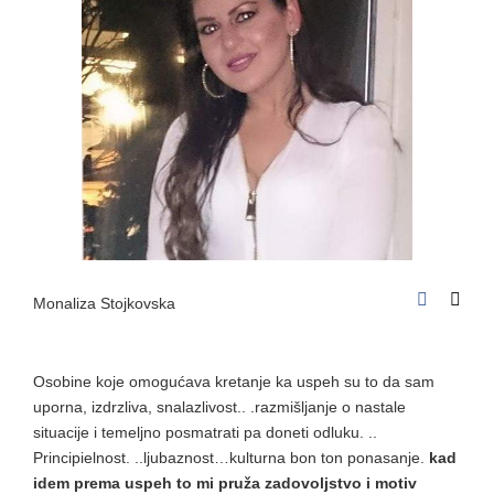
Monaliza Stojkovska
Osobine koje omogućava kretanje ka uspeh su to da sam
uporna, izdrzliva, snalazlivost.. .razmišljanje o nastale
situacije i temeljno posmatrati pa doneti odluku. ..
Principielnost. ..ljubaznost…kulturna bon ton ponasanje.
kad
idem prema uspeh to mi pruža zadovoljstvo i motiv