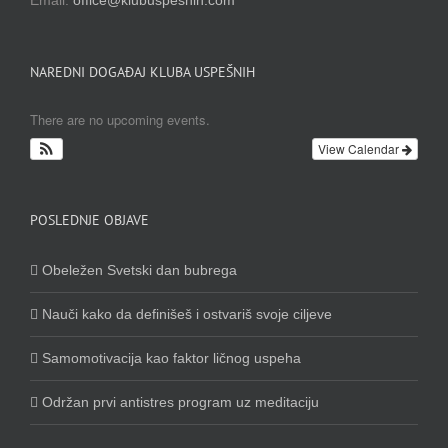
Email:
office@klubuspesnih.com
NAREDNI DOGAĐAJ KLUBA USPEŠNIH
There are no upcoming events.
View Calendar
POSLEDNJE OBJAVE
Obeležen Svetski dan bubrega
Nauči kako da definišeš i ostvariš svoje ciljeve
Samomotivacija kao faktor ličnog uspeha
Održan prvi antistres program uz meditaciju