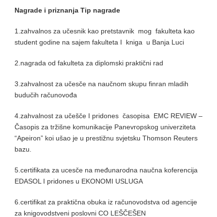
Nagrade i priznanja Tip nagrade
1.zahvalnos za učesnik kao pretstavnik mog fakulteta kao
student godine na sajem fakulteta I kniga u Banja Luci
2.nagrada od fakulteta za diplomski praktični rad
3.zahvalnost za učesče na naučnom skupu finran mladih
budučih računovođa
4.zahvalnost za učešče I pridones časopisa EMC REVIEW –
Časopis za tržišne komunikacije Panevropskog univerziteta
“Apeiron” koi ušao je u prestižnu svjetsku Thomson Reuters
bazu.
5.certifikata za ucesče na međunarodna naučna koferencija
EDASOL I pridones u EKONOMI USLUGA
6.certifikat za praktična obuka iz računovodstva od agencije
za knigovodstveni poslovni CO LEŠČEŠEN