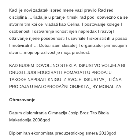
Kad je novi zadatak ispred mene vazi pravilo Rad red
disciplina …Kada je u pitanje timski rad pod obavezno da se
stvorim tim koi ce vladati kao Celina I postovanje kolege I
osobenosti I ostvarenje licnost njen napredak I razvoj I
otkrivanje njene posebenosti I usavrsite I iskoristiit ih u posao
I motivirati ih… Dobar sam slusatelj I organizator primecujem
stvari…moje oprazlivost je moja prednost.
KAD BUDEM DOVOLJNO STEKLA ISKUSTVO VOLJELA BI
DRUGI LJUDI EDUCIRATI I POMAGATI U PRODAJU …
TAKOĐE NAPISATI KNIGU IZ SVOJE ISKUSTVA ,, LIČNA
PRODAJA U MALOPRODAŽNI OBJEKTA,, BY MONALIZA
Obrazovanje
Datum diplomiranja Gimnazija Josip Broz Tito Bitola
Makedonija 2008god
Diplomiran ekonomista preduzetnickog smera 2013god