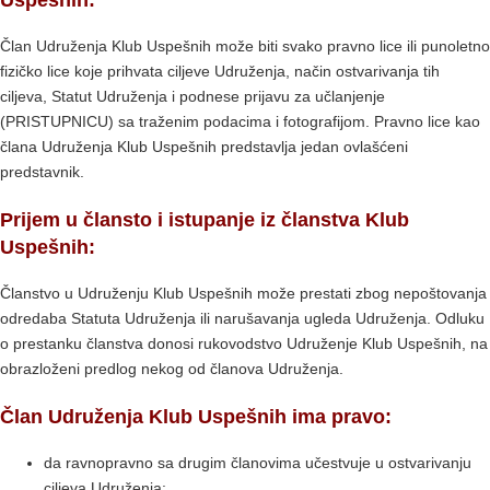
Uspešnih:
Član Udruženja Klub Uspešnih može biti svako pravno lice ili punoletno
fizičko lice koje prihvata ciljeve Udruženja, način ostvarivanja tih
ciljeva, Statut Udruženja i podnese prijavu za učlanjenje
(PRISTUPNICU) sa traženim podacima i fotografijom. Pravno lice kao
člana Udruženja Klub Uspešnih predstavlja jedan ovlašćeni
predstavnik.
Prijem u člansto i istupanje iz članstva Klub
Uspešnih:
Članstvo u Udruženju Klub Uspešnih može prestati zbog nepoštovanja
odredaba Statuta Udruženja ili narušavanja ugleda Udruženja. Odluku
o prestanku članstva donosi rukovodstvo Udruženje Klub Uspešnih, na
obrazloženi predlog nekog od članova Udruženja.
Član Udruženja Klub Uspešnih ima pravo:
da ravnopravno sa drugim članovima učestvuje u ostvarivanju
ciljeva Udruženja;