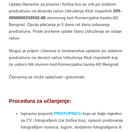
Uplata članarine za pravna i fizička lica se vrši po izdatom
predračunu na dinarski račun Udruženja Klub Uspešnih
205-
0000000243542-66
otvorenog kod Komercijalna banka AD
Beograd. Opcija plaćanja je 5 dana od dana izdavanja
predračuna. Posle izvršene uplate članu Udruženja se izdaje
račun.
Moguć je prijem i članova iz inostranstva uplatom po izdatom
predračunu na devizni račun Udruženja Klub Uspešnih koji
će uskoro biti otvoren kod Komercijalna banka AD Beograd.
Članarina se može uplaćivati i gotovinski.
Procedura za učlanjenje:
Ispravno popuniti
PRISTUPNICU
koja se šalje zajedno
sa CV i fotografijom (za fizička lica), opisom poslovanja
fotografijom nosioca, logom, dodatnim fotografijama ili