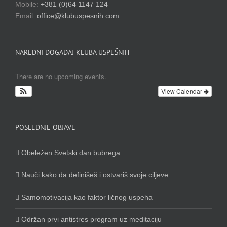
Mobile:
+381 (0)64 1147 124
Email:
office@klubuspesnih.com
NAREDNI DOGAĐAJ KLUBA USPEŠNIH
There are no upcoming events.
View Calendar
POSLEDNJE OBJAVE
Obeležen Svetski dan bubrega
Nauči kako da definišeš i ostvariš svoje ciljeve
Samomotivacija kao faktor ličnog uspeha
Održan prvi antistres program uz meditaciju