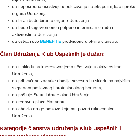
da neposredno učestvuje u odlučivanju na Skupštini, kao i preko
organa Udruženja;
da bira i bude biran u organe Udruženja;
da bude blagovremeno i potpuno informisan o radu i
aktivnostima Udruženja;
da ostvari sve
BENEFITE
predviđene u okviru članstva.
Član Udruženja Klub Uspešnih je dužan:
da u skladu sa interesovanjema učestvuje u aktivnostima
Udruženja;
da prihvaćene zadatke obavlja savesno i u skladu sa najvišim
stepenom poslovnog i profesionalnog bontona;
da poštuje Statut i druge akte Udruženja;
da redovno plaća članarinu;
da obavlja druge poslove koje mu poveri rukovodstvo
Udruženja.
Kategorije članstva Udruženja Klub Uspešnih i