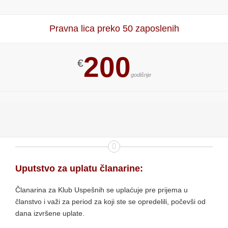
Pravna lica preko 50 zaposlenih
200
€
godišnje
Uputstvo za uplatu članarine:
Članarina za Klub Uspešnih se uplaćuje pre prijema u
članstvo i važi za period za koji ste se opredelili, počevši od
dana izvršene uplate.