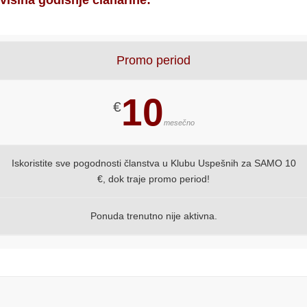
visina godišnje članarine:
Promo period
10
€
mesečno
Iskoristite sve pogodnosti članstva u Klubu Uspešnih za SAMO 10
€, dok traje promo period!
Ponuda trenutno nije aktivna.