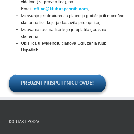
videima (za pravna lica), na
Email:
office@klubuspesnih.com
;
Izdavanje predračuna za plaćanje godišnje ili mesečne
članarine licu koje je dostavilo pristupnicu;
Izdavanje računa licu koje je uplatilo godišnju
članarinu;
Upis lica u evidenciju članova Udruženja Klub
Uspešnih.
PREUZMI PRISPUTPNICU OVDE!
KONTAKT PODACI